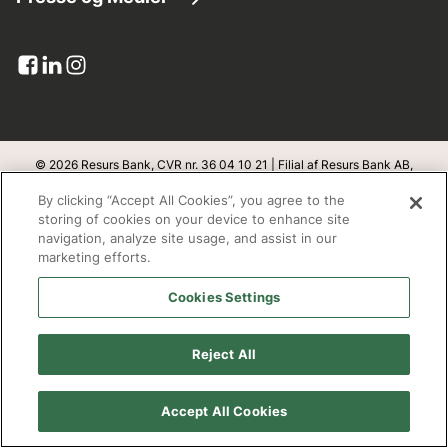
Kundeservice
Lån penge
Virksomhedsinformation
Pressemeddelelser
Dokumenter og blanketter
Kreditkort
Resurs i tal
Billede bank
Upload dokumenter
Banklicens
Pressekontakt
Klageadgang
Integritet og sikkerhed
© 2026 Resurs Bank, CVR nr. 36 04 10 21 | Filial af Resurs Bank AB,
Sverige
Abonner
By clicking “Accept All Cookies”, you agree to the
Databeskyttelse
v
1.1.100
storing of cookies on your device to enhance site
navigation, analyze site usage, and assist in our
Bæredygtighed
marketing efforts.
Adresse
Cookies Settings
Open banking
Resurs Bank, filial af Resurs Bank Aktiebolag, Sverige
Redegørelse fra Finanstilsynet
Box 22209
Reject All
SE- 250 24 Helsingborg
Cookie policy
Accept All Cookies
Arbejd hos os