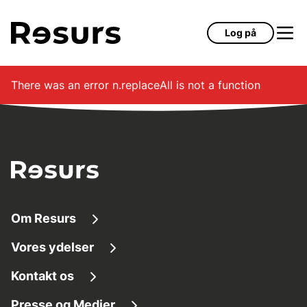
Gå til hovedindhold
Log på
There was an error
n.replaceAll is not a function
Om Resurs
Vores ydelser
Om os
Kontakt os
Finansieringsløsninger
Tilg
æ
ngelighed
Presse og Medier