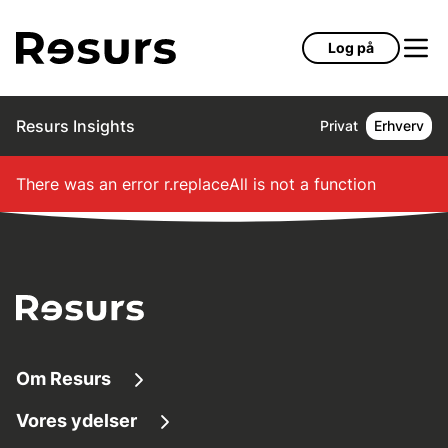
Gå til hovedindhold
Log på
Resurs Insights
Privat
Erhverv
There was an error
r.replaceAll is not a function
Om Resurs
Vores ydelser
Om os