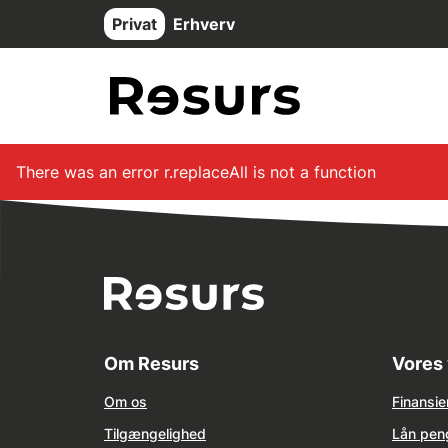
Gå til hovedindhold
Privat
Erhverv
There was an error
r.replaceAll is not a function
Om Resurs
Vores 
Om os
Finansie
Tilg
æ
ngelighed
Lån pen