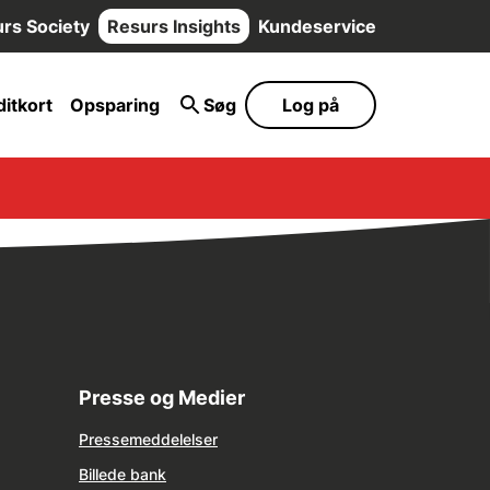
rs Society
Resurs Insights
Kundeservice
itkort
Opsparing
Søg
Log på
Presse og Medier
Pressemeddelelser
Billede bank