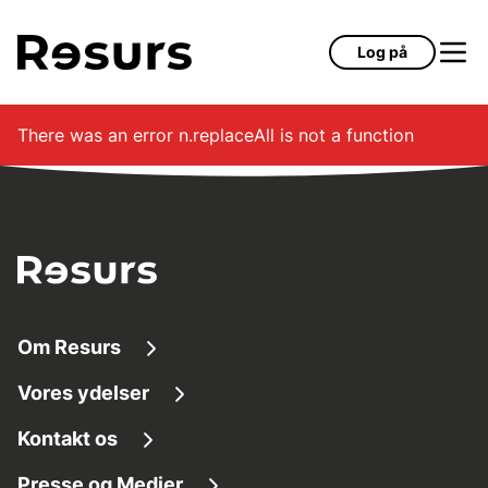
Gå til hovedindhold
Log på
There was an error
n.replaceAll is not a function
Om Resurs
Vores ydelser
Om os
Kontakt os
Finansieringsløsninger
Tilg
æ
ngelighed
Presse og Medier