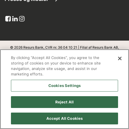
Kundeservice
Lån penge
Virksomhedsinformation
Pressemeddelelser
Dokumenter og blanketter
Kreditkort
Resurs i tal
Billede bank
Upload dokumenter
Banklicens
Pressekontakt
Klageadgang
Integritet og sikkerhed
© 2026 Resurs Bank, CVR nr. 36 04 10 21 | Filial af Resurs Bank AB,
Sverige
Abonner
By clicking “Accept All Cookies”, you agree to the
Databeskyttelse
v
1.1.100
storing of cookies on your device to enhance site
navigation, analyze site usage, and assist in our
Bæredygtighed
marketing efforts.
Adresse
Cookies Settings
Open banking
Resurs Bank, filial af Resurs Bank Aktiebolag, Sverige
Redegørelse fra Finanstilsynet
Box 22209
Reject All
SE- 250 24 Helsingborg
Cookie policy
Accept All Cookies
Arbejd hos os