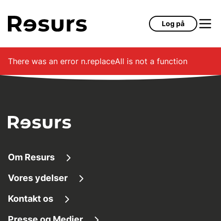
Gå til hovedindhold
Log på
There was an error
n.replaceAll is not a function
Om Resurs
Vores ydelser
Om os
Kontakt os
Finansieringsløsninger
Tilg
æ
ngelighed
Presse og Medier