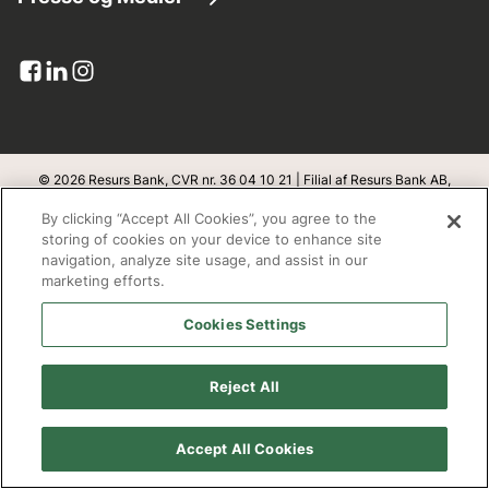
Kundeservice
Lån penge
Virksomhedsinformation
Pressemeddelelser
Dokumenter og blanketter
Kreditkort
Resurs i tal
Billede bank
Upload dokumenter
Banklicens
Pressekontakt
Klageadgang
Integritet og sikkerhed
© 2026 Resurs Bank, CVR nr. 36 04 10 21 | Filial af Resurs Bank AB,
Sverige
Abonner
By clicking “Accept All Cookies”, you agree to the
Databeskyttelse
v
1.1.100
storing of cookies on your device to enhance site
navigation, analyze site usage, and assist in our
Bæredygtighed
marketing efforts.
Adresse
Cookies Settings
Open banking
Resurs Bank, filial af Resurs Bank Aktiebolag, Sverige
Redegørelse fra Finanstilsynet
Box 22209
Reject All
SE- 250 24 Helsingborg
Cookie policy
Accept All Cookies
Arbejd hos os