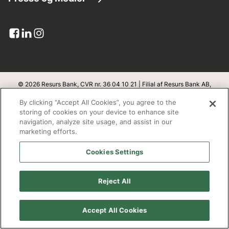
Kundeservice
Lån penge
Virksomhedsinformation
Pressemeddelelser
Dokumenter og blanketter
Kreditkort
Resurs i tal
Billede bank
Upload dokumenter
Banklicens
Pressekontakt
Klageadgang
Integritet og sikkerhed
© 2026 Resurs Bank, CVR nr. 36 04 10 21 | Filial af Resurs Bank AB,
Sverige
Abonner
By clicking “Accept All Cookies”, you agree to the
Databeskyttelse
v
1.1.100
storing of cookies on your device to enhance site
navigation, analyze site usage, and assist in our
Bæredygtighed
marketing efforts.
Adresse
Cookies Settings
Open banking
Resurs Bank, filial af Resurs Bank Aktiebolag, Sverige
Redegørelse fra Finanstilsynet
Box 22209
Reject All
SE- 250 24 Helsingborg
Cookie policy
Accept All Cookies
Arbejd hos os