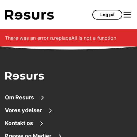
Gå til hovedindhold
Log på
There was an error
n.replaceAll is not a function
Om Resurs
Vores ydelser
Om os
Kontakt os
Finansieringsløsninger
Tilg
æ
ngelighed
Presse og Medier