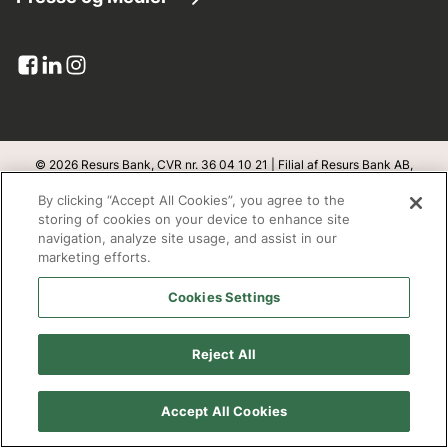
Kundeservice
Lån penge
Virksomhedsinformation
Pressemeddelelser
Dokumenter og blanketter
Kreditkort
Resurs i tal
Billede bank
Upload dokumenter
Banklicens
Pressekontakt
Klageadgang
Integritet og sikkerhed
© 2026 Resurs Bank, CVR nr. 36 04 10 21 | Filial af Resurs Bank AB,
Sverige
Abonner
By clicking “Accept All Cookies”, you agree to the
Databeskyttelse
v
1.1.100
storing of cookies on your device to enhance site
navigation, analyze site usage, and assist in our
Bæredygtighed
marketing efforts.
Adresse
Cookies Settings
Open banking
Resurs Bank, filial af Resurs Bank Aktiebolag, Sverige
Redegørelse fra Finanstilsynet
Box 22209
Reject All
SE- 250 24 Helsingborg
Cookie policy
Accept All Cookies
Arbejd hos os