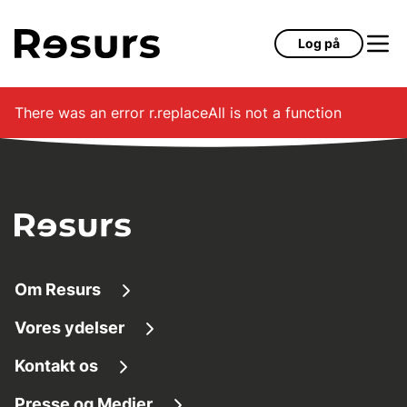
Gå til hovedindhold
Log på
There was an error
r.replaceAll is not a function
Om Resurs
Vores ydelser
Om os
Kontakt os
Finansieringsløsninger
Tilg
æ
ngelighed
Presse og Medier