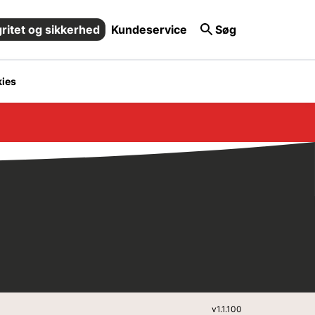
gritet og sikkerhed
Kundeservice
Søg
ies
v
1.1.100