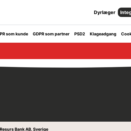
Dyrlæger
Inte
PR som kunde
GDPR som partner
PSD2
Klageadgang
Cook
f Resurs Bank AB, Sverige