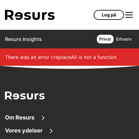
Gå til hovedindhold
Log på
Resurs Insights
Privat
Erhverv
There was an error
r.replaceAll is not a function
Om Resurs
Vores ydelser
Om os