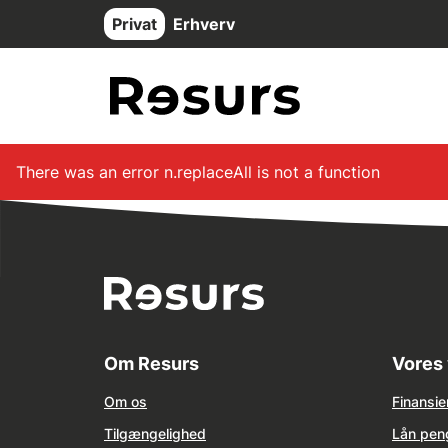
Gå til hovedindhold
Privat
Erhverv
There was an error
n.replaceAll is not a function
Om Resurs
Vores 
Om os
Finansie
Tilg
æ
ngelighed
Lån pen