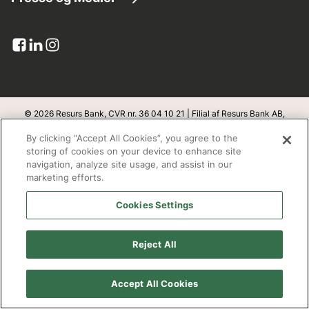
Kundeservice
Lån penge
Virksomhedsinformation
Pressemeddelelser
Dokumenter og blanketter
Kreditkort
Resurs i tal
Billede bank
Upload dokumenter
Banklicens
Pressekontakt
Klageadgang
Integritet og sikkerhed
© 2026 Resurs Bank, CVR nr. 36 04 10 21 | Filial af Resurs Bank AB,
Sverige
Abonner
By clicking “Accept All Cookies”, you agree to the
Databeskyttelse
v
1.1.100
storing of cookies on your device to enhance site
navigation, analyze site usage, and assist in our
Bæredygtighed
marketing efforts.
Adresse
Cookies Settings
Open banking
Resurs Bank, filial af Resurs Bank Aktiebolag, Sverige
Redegørelse fra Finanstilsynet
Box 22209
Reject All
SE- 250 24 Helsingborg
Cookie policy
Accept All Cookies
Arbejd hos os