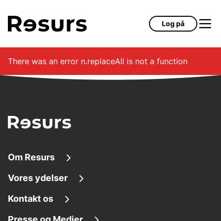
Gå til hovedindhold
Log på
There was an error
n.replaceAll is not a function
Om Resurs
Vores ydelser
Om os
Kontakt os
Finansieringsløsninger
Tilg
æ
ngelighed
Presse og Medier