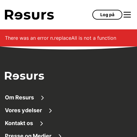
Gå til hovedindhold
Log på
There was an error
n.replaceAll is not a function
Om Resurs
Vores ydelser
Om os
Kontakt os
Finansieringsløsninger
Tilg
æ
ngelighed
Presse og Medier