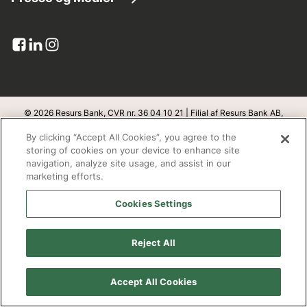
Kundeservice
Lån penge
Virksomhedsinformation
Pressemeddelelser
Dokumenter og blanketter
Kreditkort
Resurs i tal
Billede bank
Upload dokumenter
Banklicens
Pressekontakt
Klageadgang
Integritet og sikkerhed
© 2026 Resurs Bank, CVR nr. 36 04 10 21 | Filial af Resurs Bank AB,
Sverige
Abonner
By clicking “Accept All Cookies”, you agree to the
Databeskyttelse
v
1.1.100
storing of cookies on your device to enhance site
navigation, analyze site usage, and assist in our
Bæredygtighed
marketing efforts.
Adresse
Cookies Settings
Open banking
Resurs Bank, filial af Resurs Bank Aktiebolag, Sverige
Redegørelse fra Finanstilsynet
Box 22209
Reject All
SE- 250 24 Helsingborg
Cookie policy
Accept All Cookies
Arbejd hos os