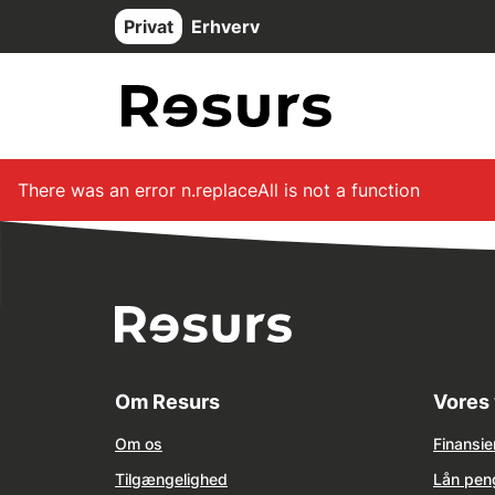
Gå til hovedindhold
Privat
Erhverv
There was an error
n.replaceAll is not a function
Om Resurs
Vores 
Om os
Finansie
Tilg
æ
ngelighed
Lån pen