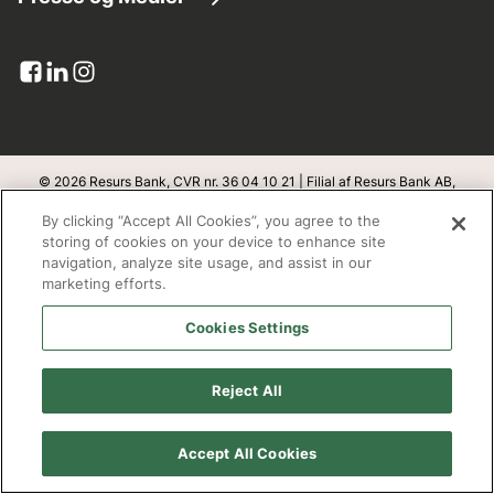
Kundeservice
Lån penge
Virksomhedsinformation
Pressemeddelelser
Dokumenter og blanketter
Kreditkort
Resurs i tal
Billede bank
Upload dokumenter
Banklicens
Pressekontakt
Klageadgang
Integritet og sikkerhed
© 2026 Resurs Bank, CVR nr. 36 04 10 21 | Filial af Resurs Bank AB,
Sverige
Abonner
By clicking “Accept All Cookies”, you agree to the
Databeskyttelse
v
1.1.100
storing of cookies on your device to enhance site
navigation, analyze site usage, and assist in our
Bæredygtighed
marketing efforts.
Adresse
Cookies Settings
Open banking
Resurs Bank, filial af Resurs Bank Aktiebolag, Sverige
Redegørelse fra Finanstilsynet
Box 22209
Reject All
SE- 250 24 Helsingborg
Cookie policy
Accept All Cookies
Arbejd hos os