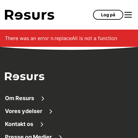
Gå til hovedindhold
Log på
There was an error
n.replaceAll is not a function
Om Resurs
Vores ydelser
Om os
Kontakt os
Finansieringsløsninger
Tilg
æ
ngelighed
Presse og Medier