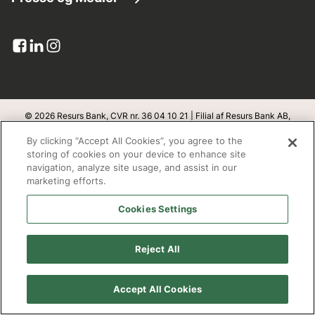
Kundeservice
Lån penge
Virksomhedsinformation
Pressemeddelelser
Dokumenter og blanketter
Kreditkort
Resurs i tal
Billede bank
Upload dokumenter
Banklicens
Pressekontakt
Klageadgang
Integritet og sikkerhed
© 2026 Resurs Bank, CVR nr. 36 04 10 21 | Filial af Resurs Bank AB,
Sverige
Abonner
By clicking “Accept All Cookies”, you agree to the
Databeskyttelse
v
1.1.100
storing of cookies on your device to enhance site
navigation, analyze site usage, and assist in our
Bæredygtighed
marketing efforts.
Adresse
Cookies Settings
Open banking
Resurs Bank, filial af Resurs Bank Aktiebolag, Sverige
Redegørelse fra Finanstilsynet
Box 22209
Reject All
SE- 250 24 Helsingborg
Cookie policy
Accept All Cookies
Arbejd hos os