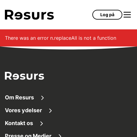
Gå til hovedindhold
Log på
There was an error
n.replaceAll is not a function
Om Resurs
Vores ydelser
Om os
Kontakt os
Finansieringsløsninger
Tilg
æ
ngelighed
Presse og Medier